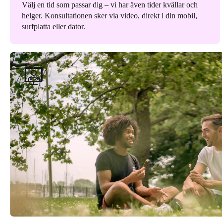
Välj en tid som passar dig – vi har även tider kvällar och
helger. Konsultationen sker via video, direkt i din mobil,
surfplatta eller dator.