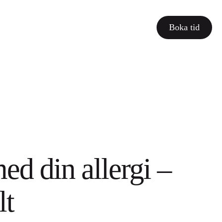
Boka tid
ed din allergi –
lt