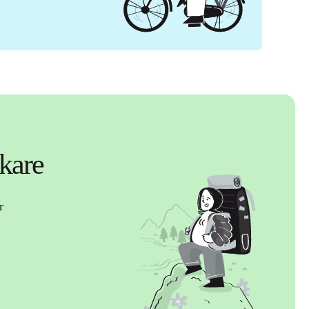
äkare
r