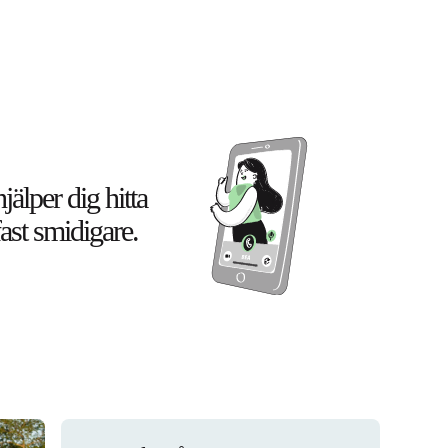
älper dig hitta
fast smidigare.