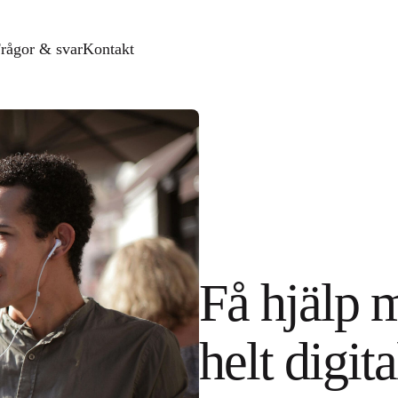
rågor & svar
Kontakt
Få hjälp m
helt digita