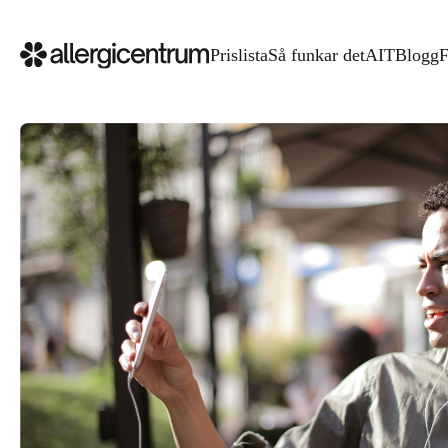
Prislista
Så funkar det
AIT
Blogg
F