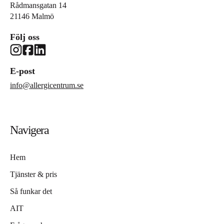
Rådmansgatan 14
21146 Malmö
Följ oss
E-post
info@allergicentrum.se
Navigera
Hem
Tjänster & pris
Så funkar det
AIT