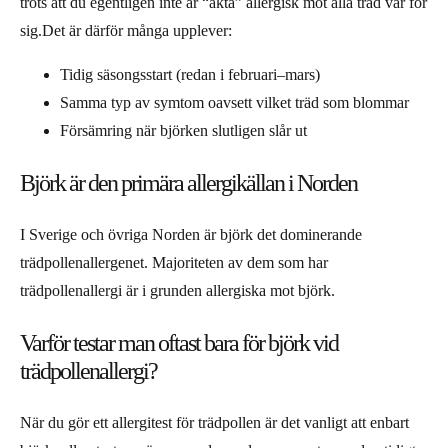
trots att du egentligen inte är “äkta” allergisk mot alla träd var för
sig.Det är därför många upplever:
Tidig säsongsstart (redan i februari–mars)
Samma typ av symtom oavsett vilket träd som blommar
Försämring när björken slutligen slår ut
Björk är den primära allergikällan i Norden
I Sverige och övriga Norden är björk det dominerande
trädpollenallergenet. Majoriteten av dem som har
trädpollenallergi är i grunden allergiska mot björk.
Varför testar man oftast bara för björk vid
trädpollenallergi?
När du gör ett allergitest för trädpollen är det vanligt att enbart