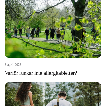
3 april
·
2026
Varför funkar inte allergitabletter?