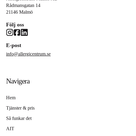
Rådmansgatan 14
21146 Malmö
Följ oss
E-post
info@allergicentrum.se
Navigera
Hem
Tjänster & pris
Så funkar det
AIT